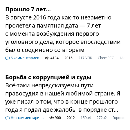
Прошло 7 лет…
В августе 2016 года как-то незаметно
пролетела памятная дата — 7 лет
с момента возбуждения первого
уголовного дела, которое впоследствии
было соединено со вторым
6 комментариев
4134
2016
217 УПК
ChemECO
Medi
Борьба с коррупцией и суды
Всё-таки непредсказуемы пути
правосудия в нашей любимой стране. Я
уже писал о том, что в конце прошлого
года я подал две жалобы в порядке ст...
Нет комментариев
900
2012
159ч4
272ч2
Горшков