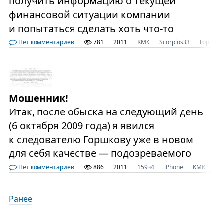
получить информацию о текущей
финансовой ситуации компании
и попытаться сделать хоть что-то
Нет комментариев
781
2011
KMK
Scorpios33
Горшко
Мошенник!
Итак, после обыска на следующий день
(6 октября 2009 года) я явился
к следователю Горшкову уже в новом
для себя качестве — подозреваемого
Нет комментариев
886
2011
159ч4
iPhone
KMK
Г
Ранее