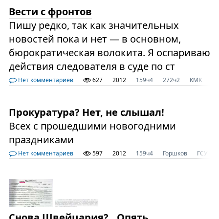
Вести с фронтов
Пишу редко, так как значительных
новостей пока и нет — в основном,
бюрократическая волокита. Я оспариваю
действия следователя в суде по ст
Нет комментариев
627
2012
159ч4
272ч2
KMK
Me
Прокуратура? Нет, не слышал!
Всех с прошедшими новогодними
праздниками
Нет комментариев
597
2012
159ч4
Горшков
ГСУ
Снова Швейцария?.. Опять