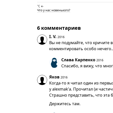
⌥ ←
Что у нас новенького?
6 комментариев
I. V.
2016
Вы не подумайте, что кричите в
комментировать особо нечего..
Слава Карпенко
2016
Спасибо, я вижу, что мног
Яков
2016
Когда-то я читал один из первы
у alexmak’а. Прочитал (и части
Страшно представить, что эта бо
Держитесь там.