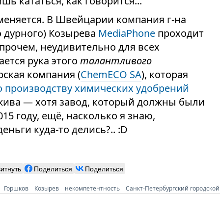
ь кататься, как говорится...
 меняется. В Швейцарии компания г-на
о дурного) Козырева
MediaPhone
проходит
 впрочем, неудивительно для всех
ается рука этого
талантливого
рская компания (
ChemECO SA
), которая
по производству химических удобрений
 жива — хотя завод, который должны были
15 году, ещё, насколько я знаю,
еньги куда-то делись?.. :D
витнуть
Поделиться
Поделиться
Горшков
Козырев
некомпетентность
Санкт-Петербургский городской