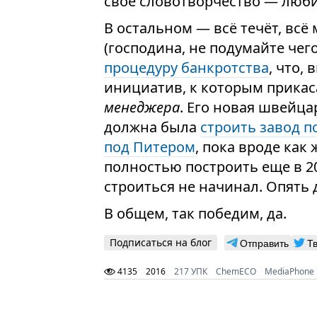
свое словотворчество — любиш
В остальном — всё течёт, всё
(господина, не подумайте чег
процедуру банкротства
, что,
инициатив, к которым прикас
менеджера
. Eго новая швейца
должна была
строить завод 
под Питером
, пока вроде как
полностью построить еще в 20
строиться не начинал. Опять д
В общем, так победим, да.
Подписаться на блог
Отправить
Т
4135
2016
217 УПК
ChemECO
MediaPhone