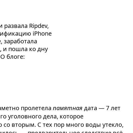
 развала Ripdev,
сификацию iPhone
e, заработала
, и пошла ко дну
 О блоге:
езаметно пролетела
памятная
дата — 7 лет
го уголовного дела, которое
со вторым. С тех пор много воды утекло,
нилось — предварительное следствие всё