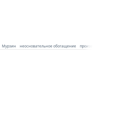
Мурзин
неосновательное обогащение
произвол
следователь
суд