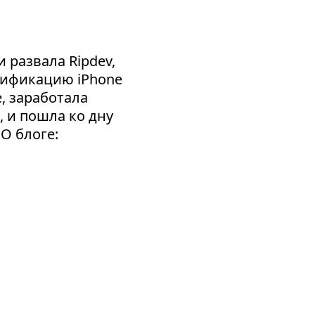
 развала Ripdev,
сификацию iPhone
e, заработала
, и пошла ко дну
 О блоге: