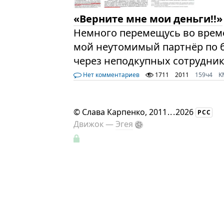
«Верните мне мои деньги!!»
Немного перемещусь во времен
мой неутомимый партнёр по 
через неподкупных сотрудни
Нет комментариев
1711
2011
159ч4
K
©
Слава Карпенко
, 2011
...
2026
РСС
Движок —
Эгея