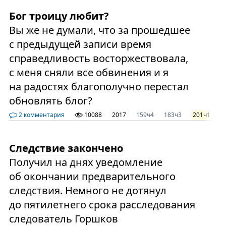
Бог троицу любит?
Вы же не думали, что за прошедшее
с предыдущей записи время
справедливость восторжествовала,
с меня сняли все обвинения и я
на радостях благополучно перестал
обновлять блог?
2 комментария
10088
2017
159ч4
183ч3
201ч1
2
Следствие закончено
Получил на днях уведомление
об окончании предварительного
следствия. Немного не дотянул
до пятилетнего срока расследования
следователь Горшков