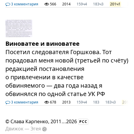
3 комментария
566
2014
159ч4
183ч3
201ч1
272
Виноватее и виноватее
Посетил следователя Горшкова. Тот
порадовал меня новой (третьей по счёту)
редакцией постановления
о привлечении в качестве
обвиняемого — два года назад я
обвинялся по одной статье УК РФ
3 комментария
678
2013
159ч4
183
183ч3
201ч1
©
Слава Карпенко
, 2011
...
2026
РСС
Движок —
Эгея