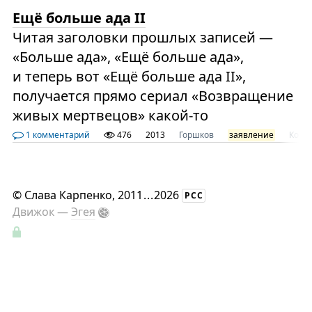
Ещё больше ада II
Читая заголовки прошлых записей —
«Больше ада», «Ещё больше ада»,
и теперь вот «Ещё больше ада II»,
получается прямо сериал «Возвращение
живых мертвецов» какой-то
1 комментарий
476
2013
Горшков
заявление
Козы
©
Слава Карпенко
, 2011
...
2026
РСС
Движок —
Эгея