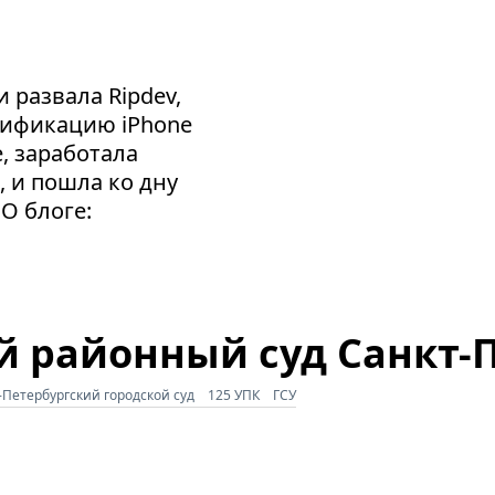
 развала Ripdev,
сификацию iPhone
e, заработала
, и пошла ко дну
 О блоге:
й районный суд Санкт-
-Петербургский городской суд
125 УПК
ГСУ