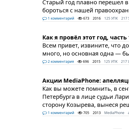
Старый год плавно перешел в
бороться с нашей правоохран
1 комментарий
673
2016
125 УПК
217
Как я провёл этот год, часть 
Всем привет, извините, что д
много, но основная одна — б
2 комментария
696
2015
125 УПК
217 
Акции MediaPhone: апелляц
Как вы можете помнить, в се
Петербурга в лице судьи Ла
сторону Козырева, вынеся р
1 комментарий
705
2013
MediaPhone