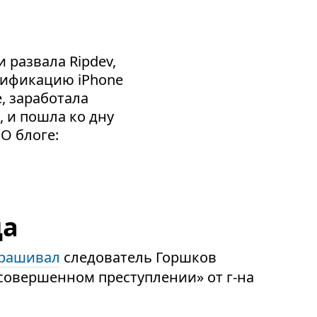
 развала Ripdev,
сификацию iPhone
e, заработала
, и пошла ко дну
 О блоге:
да
рашивал
следователь Горшков
совершенном преступлении» от г-на